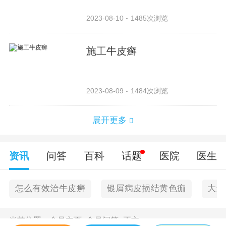
2023-08-10
1485次浏览
施工牛皮癣
2023-08-09
1484次浏览
展开更多
资讯
问答
百科
话题
医院
医生
怎么有效治牛皮癣
银屑病皮损结黄色痂
大连
当前位置：
金昌主页
>
金昌问答
>
正文