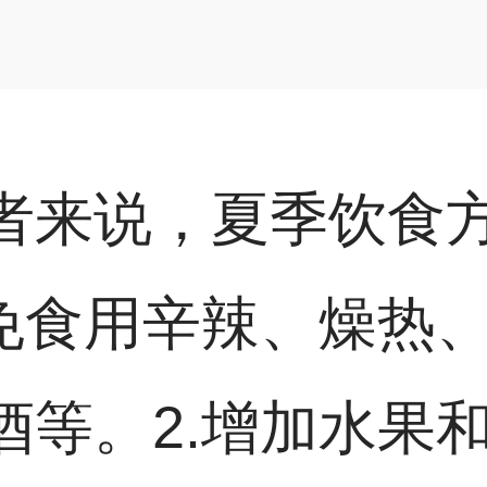
者来说，夏季饮食
避免食用辛辣、燥热
酒等。2.增加水果