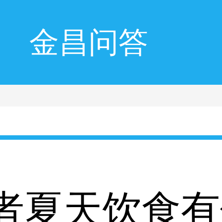
金昌问答
者夏天饮食有