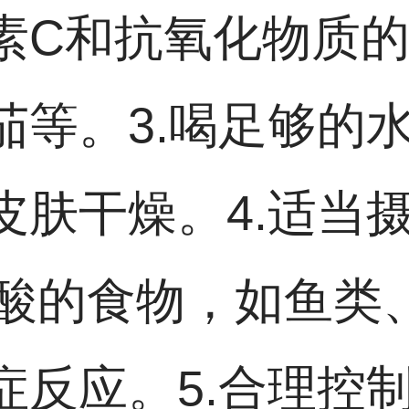
素C和抗氧化物质
茄等。3.喝足够的
皮肤干燥。4.适当
脂肪酸的食物，如鱼
症反应。5.合理控