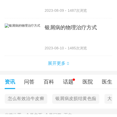
2023-08-09
1487次浏览
银屑病的物理治疗方式
2023-08-10
1485次浏览
展开更多
资讯
问答
百科
话题
医院
医生
怎么有效治牛皮癣
银屑病皮损结黄色痂
大连
当前位置：
金昌主页
>
金昌问答
>
正文