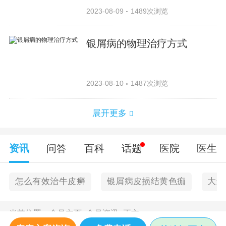
2023-08-09
1489次浏览
银屑病的物理治疗方式
2023-08-10
1487次浏览
展开更多
资讯
问答
百科
话题
医院
医生
怎么有效治牛皮癣
银屑病皮损结黄色痂
大连
当前位置：
金昌主页
>
金昌资讯
>
正文